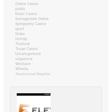
Online Casino
public
Realz Casino
Semaglutide Online
Spingranny Casino
sport
Stake
textslp
Trueluck
Tucan Casino
Uncategorized
vegasnow
Westace
Winnita
Αποκλειστικά Παιχνίδια