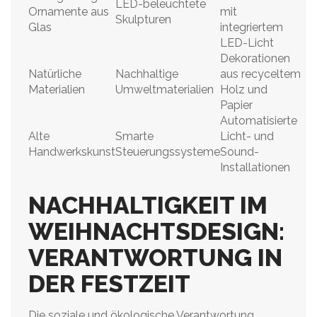
LED-beleuchtete
Ornamente aus
mit
Skulpturen
Glas
integriertem
LED-Licht
Dekorationen
Natürliche
Nachhaltige
aus recyceltem
Materialien
Umweltmaterialien
Holz und
Papier
Automatisierte
Alte
Smarte
Licht- und
Handwerkskunst
Steuerungssysteme
Sound-
Installationen
NACHHALTIGKEIT IM
WEIHNACHTSDESIGN:
VERANTWORTUNG IN
DER FESTZEIT
Die soziale und ökologische Verantwortung