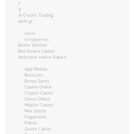
7
9
AI Crypto Trading
aoth.gr
καζινο
στοιχηματικες
Beste Wetten
Bet Riviera Casino
betscore-casino-italia.it
App Mobile
Betscore
Bonus Sport
Casinò Online
Crypto Casinò
Gioco Online
Migliori Casinò
Mini Giochi
Pagamenti
Pribet
Quote Calcio