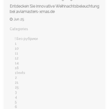
Entdecken Sie innovative Weihnachtsbeleuchtung
bei aviamasters-xmas.de
Jun 25
Categories
! Без рубрики
1
10
11
12
14
16
1texts
2
21
25
3
4
5
6