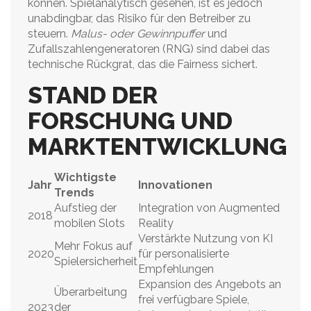
können. Spielanalytisch gesehen, ist es jedoch
unabdingbar, das Risiko für den Betreiber zu
steuern.
Malus- oder Gewinnpuffer
und
Zufallszahlengeneratoren (RNG) sind dabei das
technische Rückgrat, das die Fairness sichert.
STAND DER
FORSCHUNG UND
MARKTENTWICKLUNG
Wichtigste
Jahr
Innovationen
Trends
Aufstieg der
Integration von Augmented
2018
mobilen Slots
Reality
Verstärkte Nutzung von KI
Mehr Fokus auf
2020
für personalisierte
Spielersicherheit
Empfehlungen
Expansion des Angebots an
Überarbeitung
frei verfügbare Spiele,
2023
der