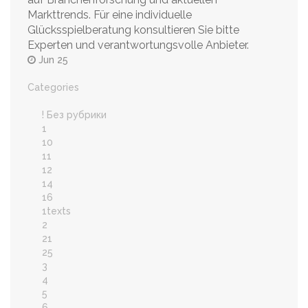
Markttrends. Für eine individuelle
Glücksspielberatung konsultieren Sie bitte
Experten und verantwortungsvolle Anbieter.
Jun 25
Categories
! Без рубрики
1
10
11
12
14
16
1texts
2
21
25
3
4
5
6