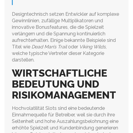
Designtechnisch setzen Entwickler auf komplexe
Gewinnlinien, zufällige Multiplikatoren und
innovative Bonusfeatures, die die Spielzeit
verlängern und die Spannung kontinuierlich
aufrechterhalten. Einige bekannte Beispiele sind
Titel wie
Dead Man’s Trail
oder
Viking Wilds
,
welche typische Vertreter dieser Kategorie
darstellen.
WIRTSCHAFTLICHE
BEDEUTUNG UND
RISIKOMANAGEMENT
Hochvolatilität Slots sind eine bedeutende
Einnahmequelle für Betreiber, weil sie durch ihre
Seltenheit und hohe Auszahlungsbelohnung eine
erhöhte Spielzeit und Kundenbindung generieren