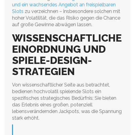
und ein wachsendes Angebot an freispielbaren
Slots
zu verzeichnen – insbesondere solchen mit
hoher Volatilität, die das Risiko gegen die Chance
auf große Gewinne abwägen lassen.
WISSENSCHAFTLICHE
EINORDNUNG UND
SPIELE-DESIGN-
STRATEGIEN
Von wissenschaftlicher Seite aus betrachtet,
bedienen hochvolatil spielende Slots ein
spezifisches strategisches Bedürfnis: Sie bieten
das Erlebnis eines großen, potenziell
lebensverändernden Jackpots, was die Spannung
stark erhöht.