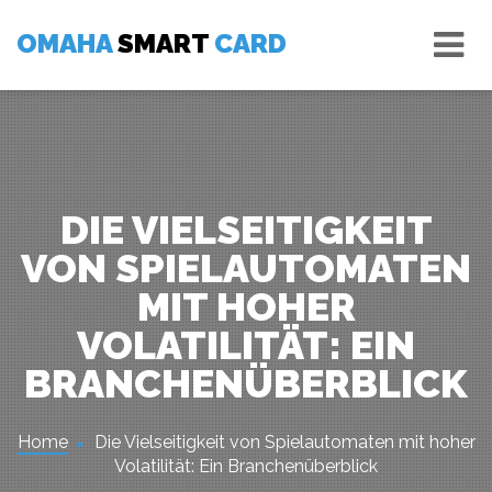
Skip
Tog
to
OMAHA
SMART
CARD
nav
content
DIE VIELSEITIGKEIT
VON SPIELAUTOMATEN
MIT HOHER
VOLATILITÄT: EIN
BRANCHENÜBERBLICK
Home
Die Vielseitigkeit von Spielautomaten mit hoher
Volatilität: Ein Branchenüberblick