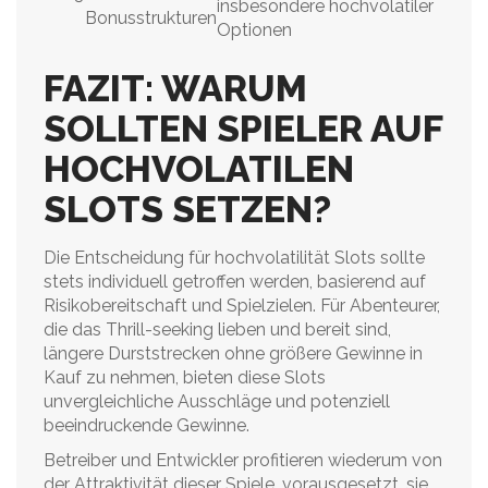
insbesondere hochvolatiler
Bonusstrukturen
Optionen
FAZIT: WARUM
SOLLTEN SPIELER AUF
HOCHVOLATILEN
SLOTS SETZEN?
Die Entscheidung für hochvolatilität Slots sollte
stets individuell getroffen werden, basierend auf
Risikobereitschaft und Spielzielen. Für Abenteurer,
die das Thrill-seeking lieben und bereit sind,
längere Durststrecken ohne größere Gewinne in
Kauf zu nehmen, bieten diese Slots
unvergleichliche Ausschläge und potenziell
beeindruckende Gewinne.
Betreiber und Entwickler profitieren wiederum von
der Attraktivität dieser Spiele, vorausgesetzt, sie