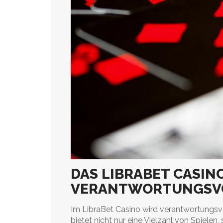
DAS LIBRABET CASIN
VERANTWORTUNGSVO
Im LibraBet Casino wird verantwortungsvo
bietet nicht nur eine Vielzahl von Spiele