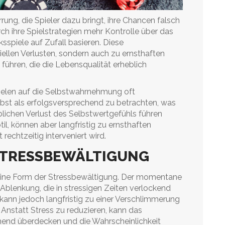
rrung, die Spieler dazu bringt, ihre Chancen falsch
rch ihre Spielstrategien mehr Kontrolle über das
spiele auf Zufall basieren. Diese
iellen Verlusten, sondern auch zu ernsthaften
ühren, die die Lebensqualität erheblich
pielen auf die Selbstwahrnehmung oft
elbst als erfolgsversprechend zu betrachten, was
blichen Verlust des Selbstwertgefühls führen
il, können aber langfristig zu ernsthaften
echtzeitig interveniert wird.
STRESSBEWÄLTIGUNG
 eine Form der Stressbewältigung. Der momentane
 Ablenkung, die in stressigen Zeiten verlockend
g kann jedoch langfristig zu einer Verschlimmerung
Anstatt Stress zu reduzieren, kann das
hend überdecken und die Wahrscheinlichkeit