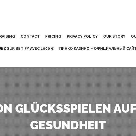
RAISING
CONTACT
PRICING
PRIVACY POLICY
OUR STORY
OU
UEZ SUR BETIFY AVEC 1000 €
ПИНКО КАЗИНО – ОФИЦИАЛЬНЫЙ САЙТ
ON GLÜCKSSPIELEN AUF
GESUNDHEIT