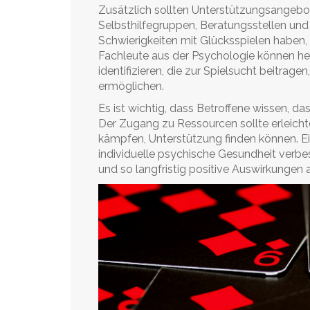
Zusätzlich sollten Unterstützungsangebot
Selbsthilfegruppen, Beratungsstellen un
Schwierigkeiten mit Glücksspielen haben
Fachleute aus der Psychologie können he
identifizieren, die zur Spielsucht beitrage
ermöglichen.
Es ist wichtig, dass Betroffene wissen, dass
Der Zugang zu Ressourcen sollte erleicht
kämpfen, Unterstützung finden können. Ein
individuelle psychische Gesundheit verbe
und so langfristig positive Auswirkungen