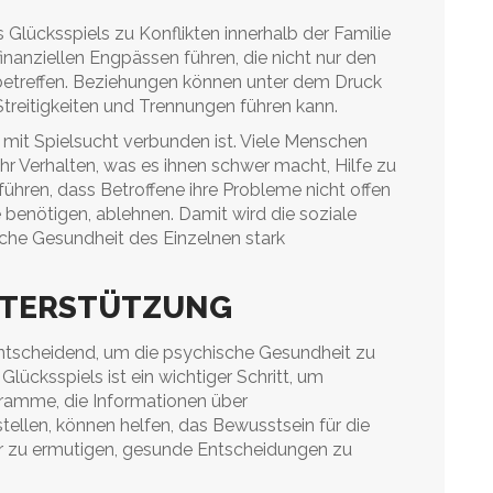
Glücksspiels zu Konflikten innerhalb der Familie
inanziellen Engpässen führen, die nicht nur den
 betreffen. Beziehungen können unter dem Druck
 Streitigkeiten und Trennungen führen kann.
 mit Spielsucht verbunden ist. Viele Menschen
hr Verhalten, was es ihnen schwer macht, Hilfe zu
ühren, dass Betroffene ihre Probleme nicht offen
 benötigen, ablehnen. Damit wird die soziale
ische Gesundheit des Einzelnen stark
NTERSTÜTZUNG
entscheidend, um die psychische Gesundheit zu
Glücksspiels ist ein wichtiger Schritt, um
ogramme, die Informationen über
ellen, können helfen, das Bewusstsein für die
r zu ermutigen, gesunde Entscheidungen zu