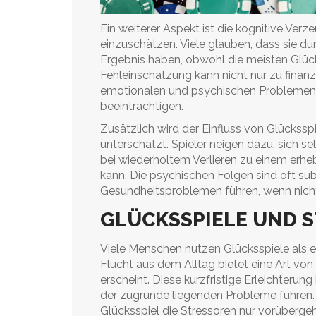
Ein weiterer Aspekt ist die kognitive Verze
einzuschätzen. Viele glauben, dass sie du
Ergebnis haben, obwohl die meisten Glücks
Fehleinschätzung kann nicht nur zu finanz
emotionalen und psychischen Problemen f
beeinträchtigen.
Zusätzlich wird der Einfluss von Glückss
unterschätzt. Spieler neigen dazu, sich s
bei wiederholtem Verlieren zu einem erhe
kann. Die psychischen Folgen sind oft subt
Gesundheitsproblemen führen, wenn nicht r
GLÜCKSSPIELE UND 
Viele Menschen nutzen Glücksspiele als
Flucht aus dem Alltag bietet eine Art von
erscheint. Diese kurzfristige Erleichterun
der zugrunde liegenden Probleme führen. 
Glücksspiel die Stressoren nur vorüberge