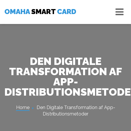
Skip
Tog
to
OMAHA
SMART
CARD
nav
content
DEN DIGITALE
TRANSFORMATION AF
APP-
DISTRIBUTIONSMETOD
Home
Den Digitale Transformation af App-
Distributionsmetoder