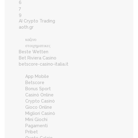
6
7
9
AI Crypto Trading
aoth.gr
καζινο
στοιχηματικες
Beste Wetten
Bet Riviera Casino
betscore-casino-italia.it
App Mobile
Betscore
Bonus Sport
Casinò Online
Crypto Casinò
Gioco Online
Migliori Casinò
Mini Giochi
Pagamenti
Pribet