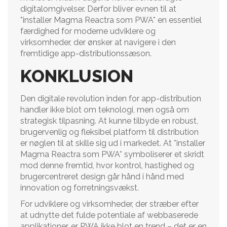
digitalomgivelser. Derfor bliver evnen til at
*installer Magma Reactra som PWA* en essentiel
færdighed for moderne udviklere og
virksomheder, der ønsker at navigere i den
fremtidige app-distributionssæson.
KONKLUSION
Den digitale revolution inden for app-distribution
handler ikke blot om teknologi, men også om
strategisk tilpasning. At kunne tilbyde en robust,
brugervenlig og fleksibel platform til distribution
er nøglen til at skille sig ud i markedet. At *installer
Magma Reactra som PWA* symboliserer et skridt
mod denne fremtid, hvor kontrol, hastighed og
brugercentreret design går hånd i hånd med
innovation og forretningsvækst.
For udviklere og virksomheder, der stræber efter
at udnytte det fulde potentiale af webbaserede
applikationer, er PWA ikke blot en trend – det er en