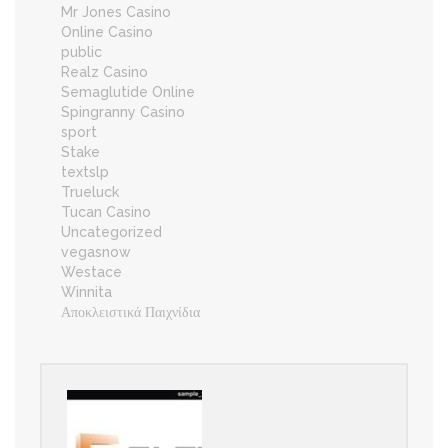
Mr Jones Casino
Online Casino
public
Realz Casino
Semaglutide Online
Spingranny Casino
sport
Stake
textslp
Trueluck
Tucan Casino
Uncategorized
vegasnow
Westace
Winnita
Αποκλειστικά Παιχνίδια