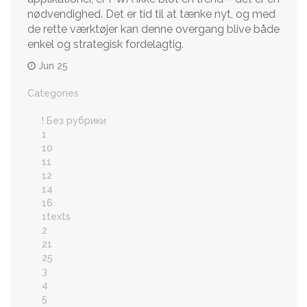
nødvendighed. Det er tid til at tænke nyt, og med
de rette værktøjer kan denne overgang blive både
enkel og strategisk fordelagtig.
Jun 25
Categories
! Без рубрики
1
10
11
12
14
16
1texts
2
21
25
3
4
5