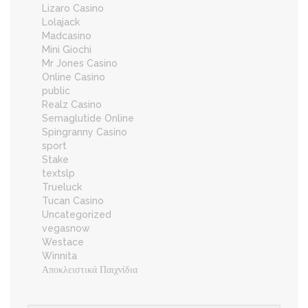
Lizaro Casino
Lolajack
Madcasino
Mini Giochi
Mr Jones Casino
Online Casino
public
Realz Casino
Semaglutide Online
Spingranny Casino
sport
Stake
textslp
Trueluck
Tucan Casino
Uncategorized
vegasnow
Westace
Winnita
Αποκλειστικά Παιχνίδια