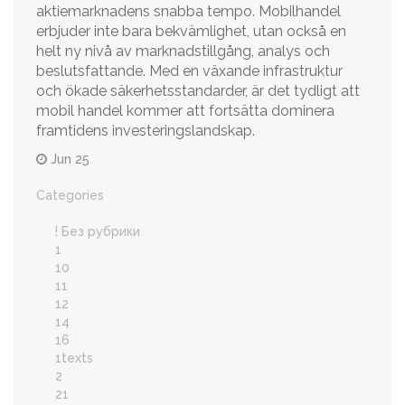
aktiemarknadens snabba tempo. Mobilhandel
erbjuder inte bara bekvämlighet, utan också en
helt ny nivå av marknadstillgång, analys och
beslutsfattande. Med en växande infrastruktur
och ökade säkerhetsstandarder, är det tydligt att
mobil handel kommer att fortsätta dominera
framtidens investeringslandskap.
Jun 25
Categories
! Без рубрики
1
10
11
12
14
16
1texts
2
21