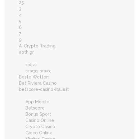
25
3
4
5
6
7
9
AI Crypto Trading
aoth.gr
καζινο
στοιχηματικες
Beste Wetten
Bet Riviera Casino
betscore-casino-italia.it
App Mobile
Betscore
Bonus Sport
Casinò Online
Crypto Casinò
Gioco Online