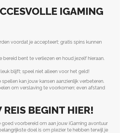
UCCESVOLLE IGAMING
den voordat je accepteert; gratis spins kunnen
 bereid bent te verliezen en houd jezelf hieraan.
uk blijft; speel niet alleen voor het geld!
 spellen kan jouw kansen aanzienlijk verbeteren.
spelen om verslaving te voorkomen; even afstand
REIS BEGINT HIER!
je goed voorbereid om aan jouw iGaming avontuur
elangrijkste doel is om plezier te hebben terwijl je