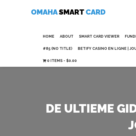
Skip
to
OMAHA
SMART
CARD
content
HOME
ABOUT
SMART CARD VIEWER
FUND
#85 (NO TITLE)
BETIFY CASINO EN LIGNE | JO
0 ITEMS
$0.00
DE ULTIEME GI
J