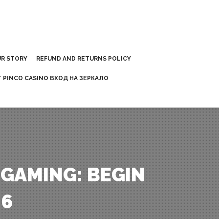
R STORY
REFUND AND RETURNS POLICY
 PINCO CASINO ВХОД НА ЗЕРКАЛО
IGAMING: BEGIN
26