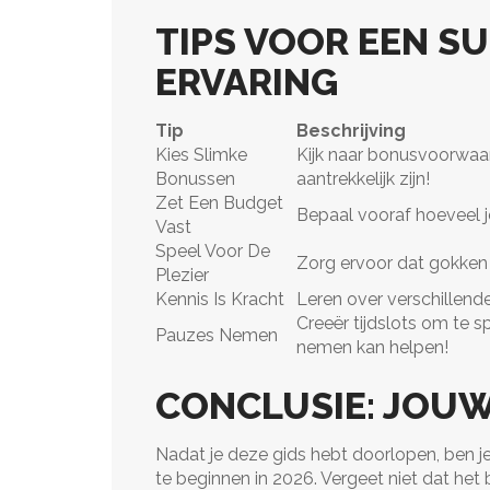
TIPS VOOR EEN S
ERVARING
Tip
Beschrijving
Kies Slimke
Kijk naar bonusvoorwaar
Bonussen
aantrekkelijk zijn!
Zet Een Budget
Bepaal vooraf hoeveel je
Vast
Speel Voor De
Zorg ervoor dat gokken le
Plezier
Kennis Is Kracht
Leren over verschillende
Creeër tijdslots om te 
Pauzes Nemen
nemen kan helpen!
CONCLUSIE: JOUW 
Nadat je deze gids hebt doorlopen, ben 
te beginnen in 2026. Vergeet niet dat het b