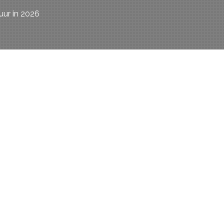
uur in 2026