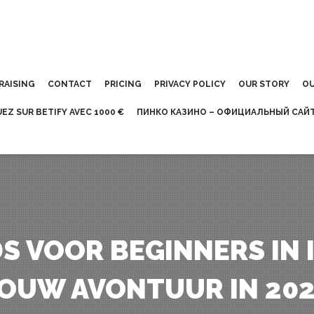
RAISING
CONTACT
PRICING
PRIVACY POLICY
OUR STORY
OU
UEZ SUR BETIFY AVEC 1000 €
ПИНКО КАЗИНО – ОФИЦИАЛЬНЫЙ САЙТ
DS VOOR BEGINNERS IN 
OUW AVONTUUR IN 20