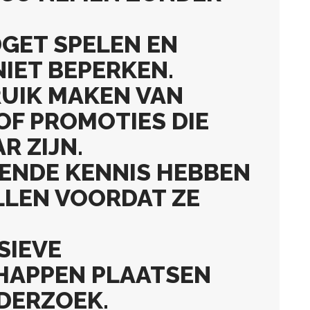
GET SPELEN EN
NIET BEPERKEN.
UIK MAKEN VAN
F PROMOTIES DIE
R ZIJN.
ENDE KENNIS HEBBEN
LLEN VOORDAT ZE
SIEVE
APPEN PLAATSEN
DERZOEK.