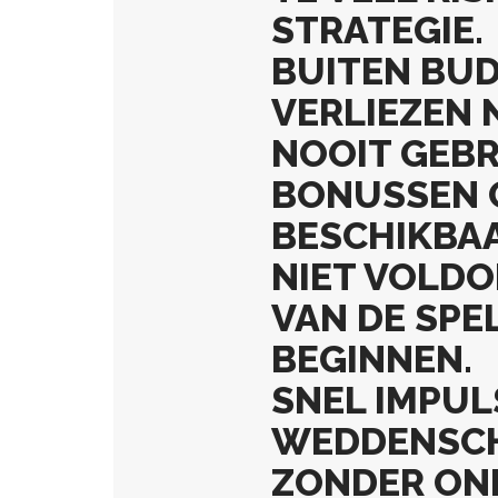
STRATEGIE.
BUITEN BUD
VERLIEZEN 
NOOIT GEBR
BONUSSEN O
BESCHIKBAA
NIET VOLDO
VAN DE SPE
BEGINNEN.
SNEL IMPUL
WEDDENSCH
ZONDER ON