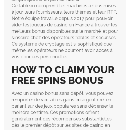
Ce tableau comprend les machines à sous mises
à jour, leurs fournisseurs, leurs thèmes et leur RTP.
Notre équipe travaille depuis 2017 pour pouvoir
aider les joueurs de casino en France à trouver les
meilleurs bonus disponibles sur le marché, et pour
s’inscrire chez des opérateurs fiables et sécurisés.
Ce système de cryptage est si sophistiqué que
même les opérateurs ne pourront avoir accès à
vos données personnelles.
HOW TO CLAIM YOUR
FREE SPINS BONUS
Avec un casino bonus sans dépôt, vous pouvez
remporter de véritables gains en argent réel en
pariant sur des jeux populaires sans dépenser le
moindre centime. Ces promotions offrent
généralement des récompenses substantielles
dès le premier dépôt sur les sites de casino en