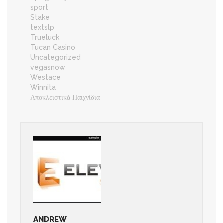
sport
Stake
textslp
Trueluck
Tucan Casino
Uncategorized
vegasnow
Westace
Winnita
Αποκλειστικά Παιχνίδια
ANDREW