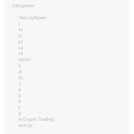
Categories
! Без рубрики
1
10
11
12
14
16
1texts
2
21
25
3
4
5
6
7
9
AI Crypto Trading
aoth.gr