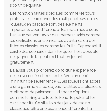
sportif de qualité.
Les fonctionnalités spéciales comme les tours
gratuits, les jeux bonus, les multiplicateurs ou les
rouleaux en cascade sont des éléments
importants pour différencier les machines à sous.
Les jeux peuvent avoir des thèmes variés comme
les civilisations anciennes, les aventures ou des
thèmes classiques comme les fruits. Cependant, il
existe des scénarios dans lesquels il est possible
de gagner de l’argent réel tout en jouant
gratuitement.
Là aussi, vous profiterez donc d’une expérience
de jeu sécurisée et équitable. Avec un dépôt
minimum de seulement 5 €, les joueurs ont accès
à une gamme variée de jeux, facilités par plusieurs
méthodes de paiement. Il dispose d’options
comme le Bingo, le loto, le keno, le poker et les
paris sportifs. Ce site, loin des jeux de casino
classiques, offre une expérience différente. La