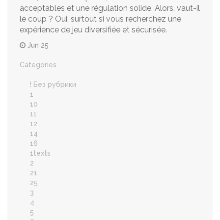
acceptables et une régulation solide. Alors, vaut-il
le coup ? Oui, surtout si vous recherchez une
expérience de jeu diversifiée et sécurisée.
Jun 25
Categories
! Без рубрики
1
10
11
12
14
16
1texts
2
21
25
3
4
5