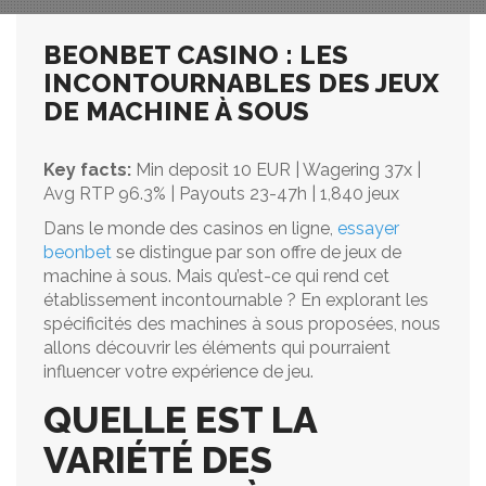
BEONBET CASINO : LES
INCONTOURNABLES DES JEUX
DE MACHINE À SOUS
Key facts:
Min deposit 10 EUR | Wagering 37x |
Avg RTP 96.3% | Payouts 23-47h | 1,840 jeux
Dans le monde des casinos en ligne,
essayer
beonbet
se distingue par son offre de jeux de
machine à sous. Mais qu’est-ce qui rend cet
établissement incontournable ? En explorant les
spécificités des machines à sous proposées, nous
allons découvrir les éléments qui pourraient
influencer votre expérience de jeu.
QUELLE EST LA
VARIÉTÉ DES