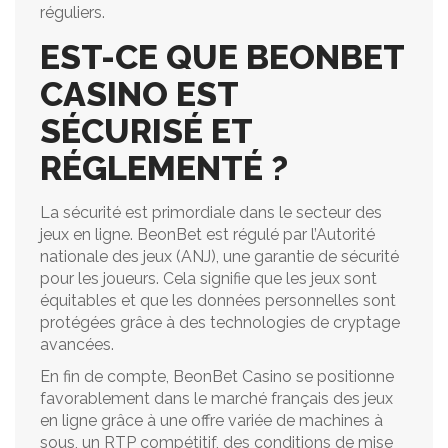
réguliers.
EST-CE QUE BEONBET
CASINO EST
SÉCURISÉ ET
RÉGLEMENTÉ ?
La sécurité est primordiale dans le secteur des
jeux en ligne. BeonBet est régulé par l’Autorité
nationale des jeux (ANJ), une garantie de sécurité
pour les joueurs. Cela signifie que les jeux sont
équitables et que les données personnelles sont
protégées grâce à des technologies de cryptage
avancées.
En fin de compte, BeonBet Casino se positionne
favorablement dans le marché français des jeux
en ligne grâce à une offre variée de machines à
sous, un RTP compétitif, des conditions de mise