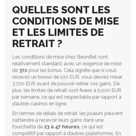
QUELLES SONT LES
CONDITIONS DE MISE
ET LES LIMITES DE
RETRAIT ?
Les conditions de mise chez BeonBet sont
relativement standard, avec un exigence de mise
de
37x
pour les bonus. Cela signifie que si vous
recevez un bonus de 100 EUR, vous devrez miser
3,700 EUR avant de pouvoir retirer vos gains. De
plus, les limites de retrait sont fixées à 5,000 EUR
par semaine, ce qui est respectable par rapport à
d’autres casinos en ligne.
En termes de délais de retrait, les joueurs peuvent
s’attendre à recevoir leurs gains dans une
fourchette de
23 à 47 heures
, ce qui est
compétitif par rapport à d’autres plateformes. En