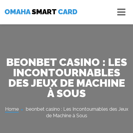
Skip
Tog
to
OMAHA
SMART
CARD
nav
content
BEONBET CASINO : LES
INCONTOURNABLES
DES JEUX DE MACHINE
À SOUS
Home
beonbet casino : Les Incontournables des Jeux
de Machine à Sous