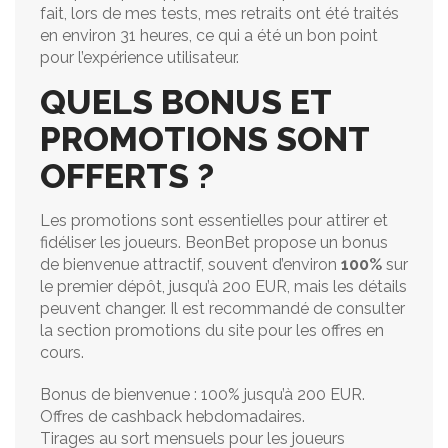
fait, lors de mes tests, mes retraits ont été traités
en environ 31 heures, ce qui a été un bon point
pour l’expérience utilisateur.
QUELS BONUS ET
PROMOTIONS SONT
OFFERTS ?
Les promotions sont essentielles pour attirer et
fidéliser les joueurs. BeonBet propose un bonus
de bienvenue attractif, souvent d’environ
100%
sur
le premier dépôt, jusqu’à 200 EUR, mais les détails
peuvent changer. Il est recommandé de consulter
la section promotions du site pour les offres en
cours.
Bonus de bienvenue : 100% jusqu’à 200 EUR.
Offres de cashback hebdomadaires.
Tirages au sort mensuels pour les joueurs