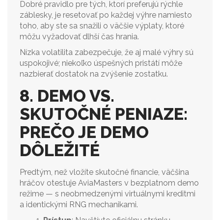
Dobré pravidlo pre tých, ktorí preferujú rýchle
záblesky, je resetovať po každej výhre namiesto
toho, aby ste sa snažili o väčšie výplaty, ktoré
môžu vyžadovať dlhší čas hrania.
Nízka volatilita zabezpečuje, že aj malé výhry sú
uspokojivé; niekoľko úspešných pristátí môže
nazbierať dostatok na zvýšenie zostatku.
8. DEMO VS.
SKUTOČNÉ PENIAZE:
PREČO JE DEMO
DÔLEŽITÉ
Predtým, než vložíte skutočné financie, väčšina
hráčov otestuje AviaMasters v bezplatnom demo
režime — s neobmedzenými virtuálnymi kreditmi
a identickými RNG mechanikami.