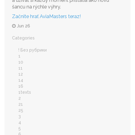
a užívať si každý moment pristátia ako novú
šancu na rýchle výhry.
Začnite hrať AviaMasters teraz!
Jun 26
Categories
! Без рубрики
1
10
11
12
14
16
1texts
2
21
25
3
4
5
6