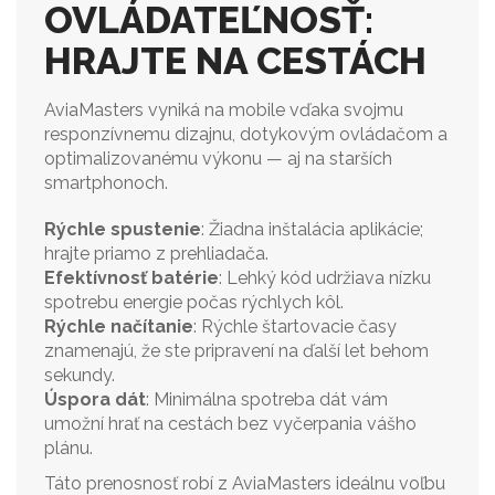
OVLÁDATEĽNOSŤ:
HRAJTE NA CESTÁCH
AviaMasters vyniká na mobile vďaka svojmu
responzívnemu dizajnu, dotykovým ovládačom a
optimalizovanému výkonu — aj na starších
smartphonoch.
Rýchle spustenie
: Žiadna inštalácia aplikácie;
hrajte priamo z prehliadača.
Efektívnosť batérie
: Lehký kód udržiava nízku
spotrebu energie počas rýchlych kôl.
Rýchle načítanie
: Rýchle štartovacie časy
znamenajú, že ste pripravení na ďalší let behom
sekundy.
Úspora dát
: Minimálna spotreba dát vám
umožní hrať na cestách bez vyčerpania vášho
plánu.
Táto prenosnosť robí z AviaMasters ideálnu voľbu