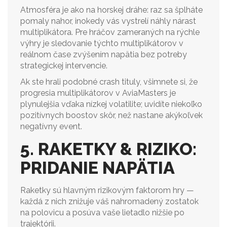
Atmosféra je ako na horskej dráhe: raz sa šplháte
pomaly nahor, inokedy vás vystrelí náhly nárast
multiplikátora. Pre hráčov zameraných na rýchle
výhry je sledovanie týchto multiplikátorov v
reálnom čase zvýšením napätia bez potreby
strategickej intervencie.
Ak ste hrali podobné crash tituly, všimnete si, že
progresia multiplikátorov v AviaMasters je
plynulejšia vďaka nízkej volatilite; uvidíte niekoľko
pozitívnych boostov skôr, než nastane akýkoľvek
negatívny event.
5. RAKETKY & RIZIKO:
PRIDANIE NAPÄTIA
Raketky sú hlavným rizikovým faktorom hry —
každá z nich znižuje váš nahromadený zostatok
na polovicu a posúva vaše lietadlo nižšie po
trajektórii.