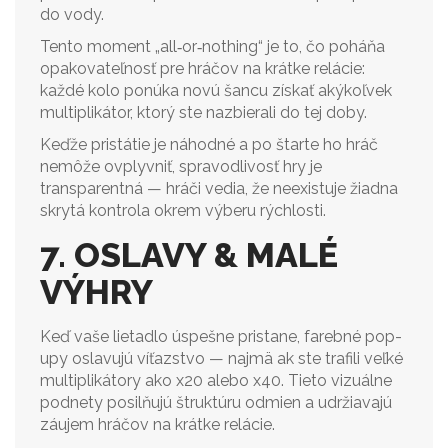
do vody.
Tento moment „all‑or‑nothing“ je to, čo poháňa
opakovateľnosť pre hráčov na krátke relácie:
každé kolo ponúka novú šancu získať akýkoľvek
multiplikátor, ktorý ste nazbierali do tej doby.
Keďže pristátie je náhodné a po štarte ho hráč
nemôže ovplyvniť, spravodlivosť hry je
transparentná — hráči vedia, že neexistuje žiadna
skrytá kontrola okrem výberu rýchlosti.
7. OSLAVY & MALÉ
VÝHRY
Keď vaše lietadlo úspešne pristane, farebné pop-
upy oslavujú víťazstvo — najmä ak ste trafili veľké
multiplikátory ako x20 alebo x40. Tieto vizuálne
podnety posilňujú štruktúru odmien a udržiavajú
záujem hráčov na krátke relácie.