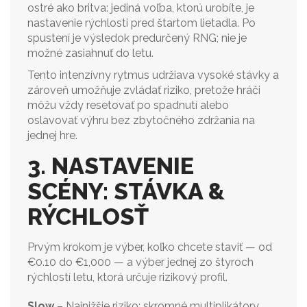
ostré ako britva: jediná voľba, ktorú urobíte, je
nastavenie rýchlosti pred štartom lietadla. Po
spustení je výsledok predurčený RNG; nie je
možné zasiahnuť do letu.
Tento intenzívny rytmus udržiava vysoké stávky a
zároveň umožňuje zvládať riziko, pretože hráči
môžu vždy resetovať po spadnutí alebo
oslavovať výhru bez zbytočného zdržania na
jednej hre.
3. NASTAVENIE
SCÉNY: STÁVKA &
RÝCHLOSŤ
Prvým krokom je výber, koľko chcete staviť — od
€0.10 do €1,000 — a výber jednej zo štyroch
rýchlostí letu, ktorá určuje rizikový profil.
Slow
– Najnižšie riziko; skromné multiplikátory.