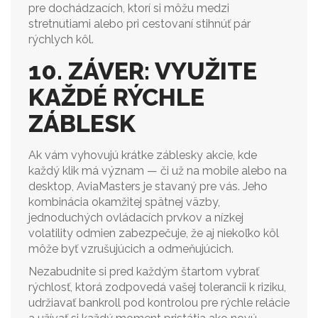
pre dochádzacích, ktorí si môžu medzi
stretnutiami alebo pri cestovaní stihnúť pár
rýchlych kôl.
10. ZÁVER: VYUŽITE
KAŽDÉ RÝCHLE
ZÁBLESK
Ak vám vyhovujú krátke záblesky akcie, kde
každý klik má význam — či už na mobile alebo na
desktop, AviaMasters je stavaný pre vás. Jeho
kombinácia okamžitej spätnej väzby,
jednoduchých ovládacích prvkov a nízkej
volatility odmien zabezpečuje, že aj niekoľko kôl
môže byť vzrušujúcich a odmeňujúcich.
Nezabudnite si pred každým štartom vybrať
rýchlosť, ktorá zodpovedá vašej tolerancii k riziku,
udržiavať bankroll pod kontrolou pre rýchle relácie