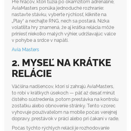
Pre hráčov, ktorí túžia po okamžitom adrenalíne,
AviaMasters ponúka jednoduché rozhranie:
nastavte stávku, vyberte rýchlosť, kliknite na
„Play“ a nechajte RNG, nech sa postará. Nízka
volatilita hry znamená, že aj krátka relácia môže
priniesť niekoľko malých výhier, udržiavajúc valce
v pohybe a srdce v napätí.
Avia Masters
2. MYSEĽ NA KRÁTKE
RELÁCIE
Väčšina nadšencov, ktorí si zahrajú AviaMasters,
to robí v krátkych úsekoch — päť až desať minút
čistého sústredenia, potom prestávka na kontrolu
zostatku alebo obnovenie stránky. Tento vzorec
vyhovuje používateľom na mobile počas verejnej
dopravy, prestávok v práci alebo pri čakaní v rade.
Počas týchto rýchlych relácií je rozhodovanie