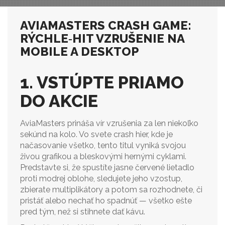
AVIAMASTERS CRASH GAME:
RÝCHLE‑HIT VZRUŠENIE NA
MOBILE A DESKTOP
1. VSTÚPTE PRIAMO
DO AKCIE
AviaMasters prináša vír vzrušenia za len niekoľko
sekúnd na kolo. Vo svete crash hier, kde je
načasovanie všetko, tento titul vyniká svojou
živou grafikou a bleskovými hernými cyklami.
Predstavte si, že spustíte jasne červené lietadlo
proti modrej oblohe, sledujete jeho vzostup,
zbierate multiplikátory a potom sa rozhodnete, či
pristáť alebo nechať ho spadnúť — všetko ešte
pred tým, než si stihnete dať kávu.