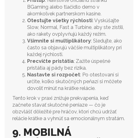
Prístup
: Navštívte oficiálnu stránku
BGaming alebo tlačidlo demo v
akomkoľvek partnerskom kasíne.
Otestujte všetky rýchlosti
: Vyskúšajte
Slow, Normal, Fast a Turbine, aby ste zistili,
ako rakety ovplyvňujú každý režim.
Všimnite si multiplikátory
: Sledujte, ako
často sa objavujú väčšie multiplikátory pri
každej rýchlosti.
Precvičte pristátia
: Zažite úspešné
pristátia aj pády bez rizika.
Nastavte si rozpočet
: Po otestovaní si
určite, koľko skutočných peňazí si môžete
dovoliť minúť na krátke relácie.
Tento krok v praxi znižuje prekvapenia, keď
začnete stavať skutočné peniaze — čo je
obzvlášť dôležité pre hráčov, ktorí chcú udržať
relácie krátke a vyhnúť sa emocionálnym stratám.
9. MOBILNÁ