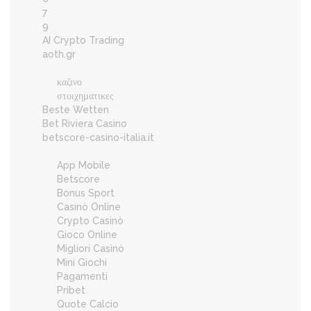
7
9
AI Crypto Trading
aoth.gr
καζινο
στοιχηματικες
Beste Wetten
Bet Riviera Casino
betscore-casino-italia.it
App Mobile
Betscore
Bonus Sport
Casinò Online
Crypto Casinò
Gioco Online
Migliori Casinò
Mini Giochi
Pagamenti
Pribet
Quote Calcio