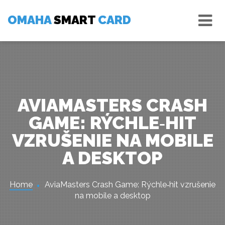
Skip
Tog
to
OMAHA
SMART
CARD
nav
content
AVIAMASTERS CRASH
GAME: RÝCHLE‑HIT
VZRUŠENIE NA MOBILE
A DESKTOP
Home
AviaMasters Crash Game: Rýchle‑hit vzrušenie
na mobile a desktop