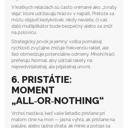
V krátkych reláciách sú často vnímané ako „zvraty
deja“, ktoré udržiavajú hráčov v napätí. Pretože sa
môžu objaviť kedykoľvek, nikdy neviete, či váš
ďalší multiplikátor bude bezpečný alebo sa zníži
na polovicu.
Strategický prvok je jemný: voľba pomalšej
rýchlosti zvyčajne znižuje frekvenciu rakiet, ale
tiež obmedzuje potenciálne odmeny. Mnohí hráči
preferujú Normal, aby udržali rakety na
nepredvídateľnej, ale prijateľnej úrovni.
6. PRISTÁTIE:
MOMENT
„ALL‑OR‑NOTHING“
Vrchol nastáva, keď vaše lietadlo pristane pri
malom člne na mori — jasná výhra, ak pristane na
palube, alebo úplná strata, ak minie a potopí sa