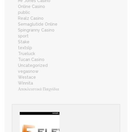
Mr Jones Casino
Online Casino
public
Realz Casino
Semaglutide Online
Spingranny Casino
sport
Stake
textslp
Trueluck
Tucan Casino
Uncategorized
vegasnow
Westace
Winnita
Αποκλειστικά Παιχνίδια