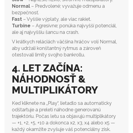
Normal
– Predvolené; vyvažuje odmenu a
bezpečnosť.
Fast
– Vyššie výplaty, ale viac rakiet.
Turbine
– Agresívne; ponúka najvyšší potenciál,
ale aj najvyššiu šancu na crash.
V krátkych reláciách väčšina hráčov volí Normal,
aby udržali konštantný rytmus a zároveň
otestovali limity svojho bankrollu.
4. LET ZAČÍNA:
NÁHODNOSŤ &
MULTIPLIKÁTORY
Keď kliknete na „Play“, lietadlo sa automaticky
odštartuje a preletí náhodne generovanú
trajektóriu. Počas letu sa objavujú multiplikátory
— +1, +2, +5, +10 a dokonca x2, x3, x4 alebo x5 —
každý okamžite zvyšuje váš potenciálny zisk.