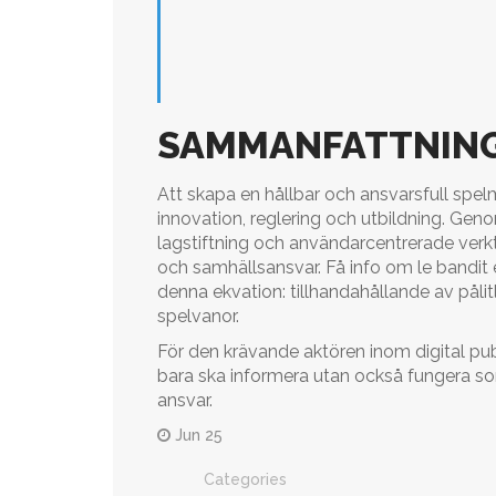
SAMMANFATTNIN
Att skapa en hållbar och ansvarsfull sp
innovation, reglering och utbildning. Geno
lagstiftning och användarcentrerade verk
och samhällsansvar. Få info om le bandit 
denna ekvation: tillhandahållande av pålit
spelvanor.
För den krävande aktören inom digital publi
bara ska informera utan också fungera so
ansvar.
Jun 25
Categories