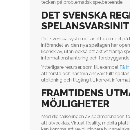
tecken på problematisk spelbeteende.
DET SVENSKA REG
SPELANSVARSINIT
Det svenska systemet är ett exempel på h
införandet av den nya spellagen har operatö
licenskrav, utan också att aktivt främja s
informationshantering och förebyggande åt
Ytterligare resurser, som till exempel
Få i
att förstå och hantera ansvarsfullt spela
utbildning och tillgång till korrekt informa
FRAMTIDENS UTM
MÖJLIGHETER
Med digitaliseringen av spelmarknaden for
att utvecklas. Virtual Reality, mobila pl
kan komma att revolutionera hur spel skap