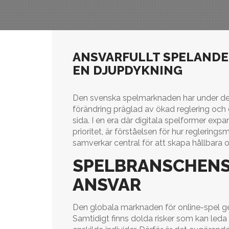
ANSVARFULLT SPELANDE
EN DJUPDYKNING
Den svenska spelmarknaden har under d
förändring präglad av ökad reglering och
sida. I en era där digitala spelformer e
prioritet, är förståelsen för hur reglering
samverkar central för att skapa hållbara o
SPELBRANSCHENS
ANSVAR
Den globala marknaden för online-spel gen
Samtidigt finns dolda risker som kan leda 