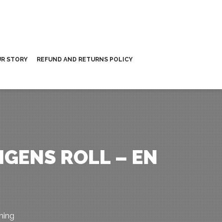
R STORY
REFUND AND RETURNS POLICY
GENS ROLL – EN
ning