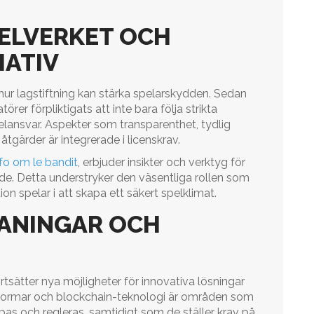
ELVERKET OCH
IATIV
ur lagstiftning kan stärka spelarskydden. Sedan
rer förpliktigats att inte bara följa strikta
pelansvar. Aspekter som transparenthet, tydlig
gärder är integrerade i licenskrav.
nfo om le bandit
, erbjuder insikter och verktyg för
nde. Detta understryker den väsentliga rollen som
tion spelar i att skapa ett säkert spelklimat.
ANINGAR OCH
tsätter nya möjligheter för innovativa lösningar
attformar och blockchain-teknologi är områden som
as och regleras, samtidigt som de ställer krav på