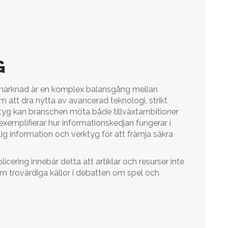
G
elmarknad är en komplex balansgång mellan
m att dra nytta av avancerad teknologi, strikt
tyg kan branschen möta både tillväxtambitioner
exemplifierar hur informationskedjan fungerar i
lig information och verktyg för att främja säkra
cering innebär detta att artiklar och resurser inte
m trovärdiga källor i debatten om spel och