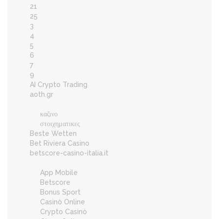
21
25
3
4
5
6
7
9
AI Crypto Trading
aoth.gr
καζινο
στοιχηματικες
Beste Wetten
Bet Riviera Casino
betscore-casino-italia.it
App Mobile
Betscore
Bonus Sport
Casinò Online
Crypto Casinò