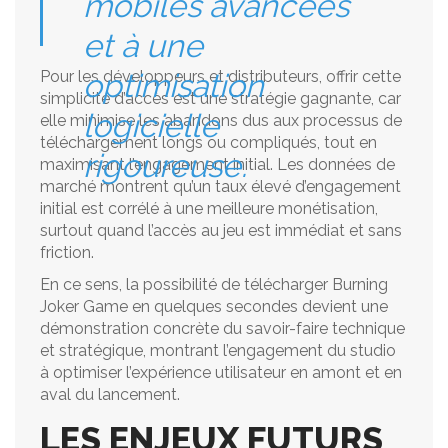
mobiles avancées
et à une
Pour les développeurs et distributeurs, offrir cette
optimisation
simplicité d’accès est une stratégie gagnante, car
logicielle
elle minimise les abandons dus aux processus de
téléchargement longs ou compliqués, tout en
rigoureuse.
maximisant l’engagement initial. Les données de
marché montrent qu’un taux élevé d’engagement
initial est corrélé à une meilleure monétisation,
surtout quand l’accès au jeu est immédiat et sans
friction.
En ce sens, la possibilité de télécharger Burning
Joker Game en quelques secondes devient une
démonstration concrète du savoir-faire technique
et stratégique, montrant l’engagement du studio
à optimiser l’expérience utilisateur en amont et en
aval du lancement.
LES ENJEUX FUTURS