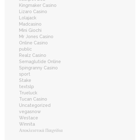
Kingmaker Casino
Lizaro Casino
Lolajack
Madcasino
Mini Giochi
Mr Jones Casino
Online Casino
public
Realz Casino
Semaglutide Online
Spingranny Casino
sport
Stake
textslp
Trueluck
Tucan Casino
Uncategorized
vegasnow
Westace
Winnita
Αποκλειστικά Παιχνίδια