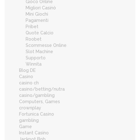
Gioco Online
Migliori Casinò
Mini Giochi
Pagamenti
Pribet
Quote Calcio
Roobet
Scommesse Online
Slot Machine
Supporto
Winnita
Blog DE
Casino
casino ch
casino/betting/nutra
casino/gambling
Computers, Games
crownplay
Fortunica Casino
gambling
Game
Instant Casino
Jackpot Bob