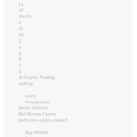
14
16
1texts
2
21
25
3
4
5
6
7
9
AI Crypto Trading
aoth.gr
καζινο
στοιχηματικες
Beste Wetten
Bet Riviera Casino
betscore-casino-italia.it
App Mobile