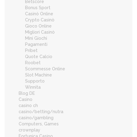
Betscore
Bonus Sport
Casinò Online
Crypto Casinò
Gioco Online
Migliori Casinò
Mini Giochi
Pagamenti
Pribet
Quote Calcio
Roobet
Scommesse Online
Slot Machine
Supporto
Winnita
Blog DE
Casino
casino ch
casino/betting/nutra
casino/gambling
Computers, Games
crownplay
Fortunica Casino