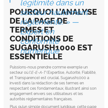
légitimité dans un
POURQUOI L’ANALYSE
secteur hautement
DE LA PAGE DE
réglementé. » —
TERMES ET
Expert en
CONDITIONS DE
conformité
SUGARUSH1000 EST
numérique
ESSENTIELLE
Puissions-nous prendre comme exemple un
secteur où l’
E-E-A-T
(Expertise, Autorité, Fiabilité,
et Transparence) est crucial. Sugarush1000 a
investi dans la rédaction de ses termes en
respectant ces fondamentaux, illustrant ainsi son
engagement envers ses utilisateurs et les
autorités réglementaires françaises.
Plus qu’un simple document juridique, cette page