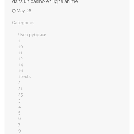
dans un casino en ligne animé.
May 26
Categories
! Без рубрики
1
10
11
12
14
16
1texts
2
21
25
3
4
5
6
7
9