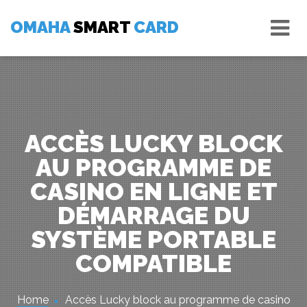
Skip
Tog
to
OMAHA
SMART
CARD
nav
content
ACCÈS LUCKY BLOCK
AU PROGRAMME DE
CASINO EN LIGNE ET
DÉMARRAGE DU
SYSTÈME PORTABLE
COMPATIBLE
Home
Accès Lucky block au programme de casino