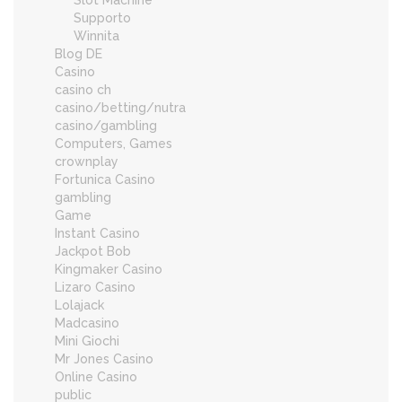
Slot Machine
Supporto
Winnita
Blog DE
Casino
casino ch
casino/betting/nutra
casino/gambling
Computers, Games
crownplay
Fortunica Casino
gambling
Game
Instant Casino
Jackpot Bob
Kingmaker Casino
Lizaro Casino
Lolajack
Madcasino
Mini Giochi
Mr Jones Casino
Online Casino
public